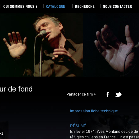
ur de fond
Partager ce film >
Impression fiche technique
RÉSUMÉ
En févier 1974, Yves Montand décide de c
-1
réfugiés chiliens en France. il n'est pas