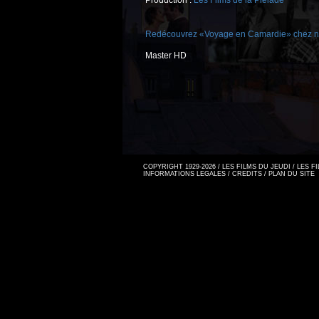
Production :
Les Films de la Pléiade
Redécouvrez «Voyage en Camardie» chez no
Master HD
COPYRIGHT 1929-2026 / LES FILMS DU JEUDI / LES 
INFORMATIONS LEGALES
/
CREDITS
/
PLAN DU SITE