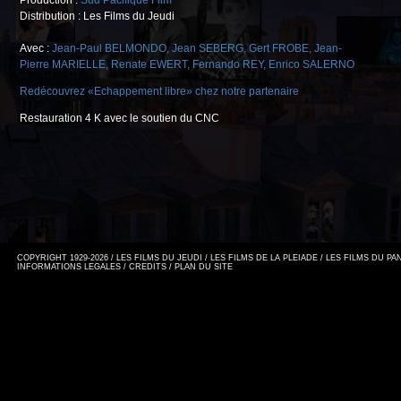
Production :
Sud Pacifique Film
Distribution : Les Films du Jeudi
Avec :
Jean-Paul BELMONDO
,
Jean SEBERG
,
Gert FROBE
,
Jean-
Pierre MARIELLE
,
Renate EWERT
,
Fernando REY
,
Enrico SALERNO
Redécouvrez «Echappement libre» chez notre partenaire
Restauration 4 K avec le soutien du CNC
COPYRIGHT 1929-2026 / LES FILMS DU JEUDI / LES FILMS DE LA PLEIADE / LES FILMS DU P
INFORMATIONS LEGALES
/
CREDITS
/
PLAN DU SITE