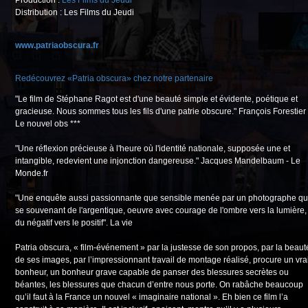
Production :
Les Films du Jeudi
Distribution : Les Films du Jeudi
www.patriaobscura.fr
Redécouvrez «Patria obscura» chez notre partenaire
"Le film de Stéphane Ragot est d'une beauté simple et évidente, poétique et
gracieuse. Nous sommes tous les fils d'une patrie obscure." François Forestier 
Le nouvel obs ***
"Une réflexion précieuse à l'heure où l'identité nationale, supposée une et
intangible, redevient une injonction dangereuse." Jacques Mandelbaum - Le
Monde.fr
"Une enquête aussi passionnante que sensible menée par un photographe qu
se souvenant de l'argentique, oeuvre avec courage de l'ombre vers la lumière,
du négatif vers le positif". La vie
Patria obscura, « film-événement » par la justesse de son propos, par la beaut
de ses images, par l’impressionnant travail de montage réalisé, procure un vra
bonheur, un bonheur grave capable de panser des blessures secrètes ou
béantes, les blessures que chacun d’entre nous porte. On rabâche beaucoup
qu’il faut à la France un nouvel « imaginaire national ». Eh bien ce film l’a