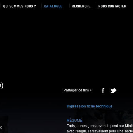
e)
Partager ce film >
Impression fiche technique
RÉSUMÉ
Trois jeunes gens revendiquent par Minitel
-0
avec l'engin. Ils travaillent pour une sec