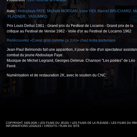
Production :
Les Films de la Pléiade
Avec :
Abdoulaye FAYE
,
Michèle MORGAN
,
Luce VIDI
,
Marcel BRUCHARD
,
Mi
PLADNER
,
YASUMIKO
Prix Louis Delluc 1961 - Grand prix du Festival de Locarno - Grand prix de la
critique au Festival de Venise 1962 - Voile d'or au Festival de Locarno 1962
Redécouvrez «Coeur gros comme ça (Un)» chez notre partenaire
Jean-Paul Belmondo fait une apparition, il joue le rôle d'un spectateur assistan
combat du jeune Abdoulaye Faye.
Musique de Michel Legrand, Georges Delerue. Chanson "Les poètes" de Léo
Ferré.
Numérisation et de restauration 2K, avec le soutien du CNC.
COPYRIGHT 1929-2026 / LES FILMS DU JEUDI / LES FILMS DE LA PLEIADE / LES FILMS DU P
INFORMATIONS LEGALES
/
CREDITS
/
PLAN DU SITE