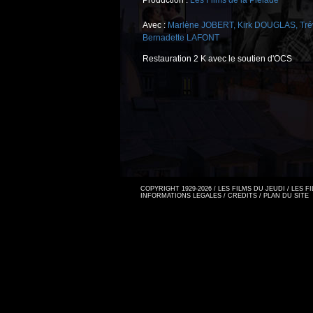
Production :
Les Films de la Pléiade
Avec :
Marlène JOBERT
,
Kirk DOUGLAS
,
Tr
Bernadette LAFONT
Restauration 2 K avec le soutien d'OCS
COPYRIGHT 1929-2026 / LES FILMS DU JEUDI / LES 
INFORMATIONS LEGALES
/
CREDITS
/
PLAN DU SITE