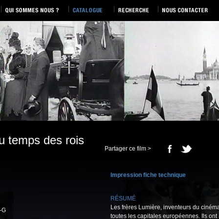
u temps des rois
Partager ce film >
Impression fiche technique
RÉSUMÉ
Les frères Lumière, inventeurs du ciném
-G
toutes les capitales européennes. Ils ont 