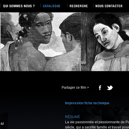
Partager ce film >
Impression fiche technique
RÉSUMÉ
La vie passionnée et passionnante de Pa
0-M
siècle, qui a sacrifié famille et travail po