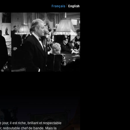
ur, il est riche, brillant et respectable
oir, redoutable chef de bande. Mais la