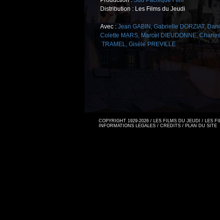
Production :
Sud Pacifique Film
Distribution : Les Films du Jeudi
Avec :
Jean GABIN
,
Gabrielle DORZIAT
,
Dani
Colette MARS
,
Marcel DIEUDONNE
,
Charle
TRAMEL
,
Gisèle PREVILLE
COPYRIGHT 1929-2026 / LES FILMS DU JEUDI / LES 
INFORMATIONS LEGALES
/
CREDITS
/
PLAN DU SITE