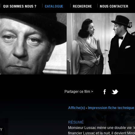
Partager ce film >
Affiche(s)
-
Impression fiche technique
RÉSUMÉ
Monsieur Lussac mène une double vie: le jo
-Y
financier Lussac et la nuit, il devient Mir