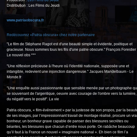
Production :
Les Films du Jeudi
Distribution : Les Films du Jeudi
www.patriaobscura.fr
Redécouvrez «Patria obscura» chez notre partenaire
"Le film de Stéphane Ragot est d'une beauté simple et évidente, poétique et
gracieuse. Nous sommes tous les fils d'une patrie obscure." François Forestier 
Le nouvel obs ***
"Une réflexion précieuse à l'heure où l'identité nationale, supposée une et
intangible, redevient une injonction dangereuse." Jacques Mandelbaum - Le
Monde.fr
"Une enquête aussi passionnante que sensible menée par un photographe qu
se souvenant de l'argentique, oeuvre avec courage de l'ombre vers la lumière,
du négatif vers le positif". La vie
Patria obscura, « film-événement » par la justesse de son propos, par la beaut
de ses images, par l’impressionnant travail de montage réalisé, procure un vra
bonheur, un bonheur grave capable de panser des blessures secrètes ou
béantes, les blessures que chacun d’entre nous porte. On rabâche beaucoup
qu’il faut à la France un nouvel « imaginaire national ». Eh bien ce film l’a