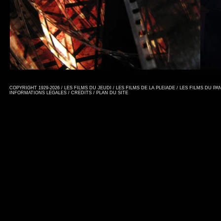
COPYRIGHT 1929-2026 / LES FILMS DU JEUDI / LES FILMS DE LA PLEIADE / LES FILMS DU P
INFORMATIONS LEGALES
/
CREDITS
/
PLAN DU SITE