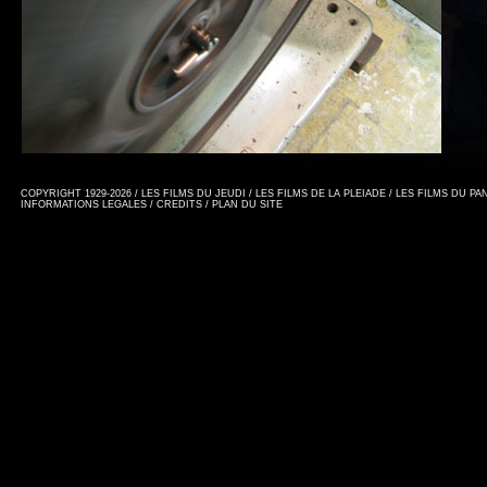
COPYRIGHT 1929-2026 / LES FILMS DU JEUDI / LES FILMS DE LA PLEIADE / LES FILMS DU P
INFORMATIONS LEGALES
/
CREDITS
/
PLAN DU SITE