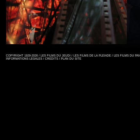
COPYRIGHT 1929-2026 / LES FILMS DU JEUDI / LES FILMS DE LA PLEIADE / LES FILMS DU P
INFORMATIONS LEGALES
/
CREDITS
/
PLAN DU SITE