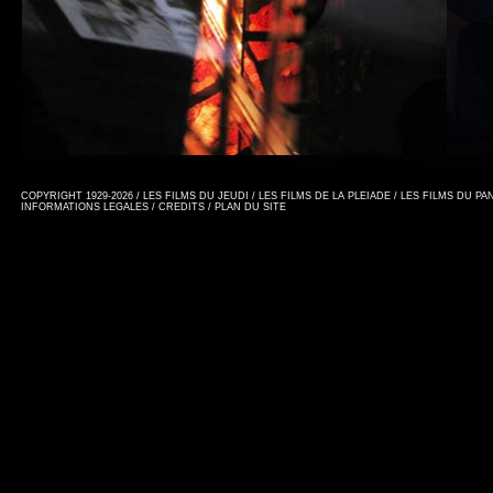
COPYRIGHT 1929-2026 / LES FILMS DU JEUDI / LES FILMS DE LA PLEIADE / LES FILMS DU P
INFORMATIONS LEGALES
/
CREDITS
/
PLAN DU SITE