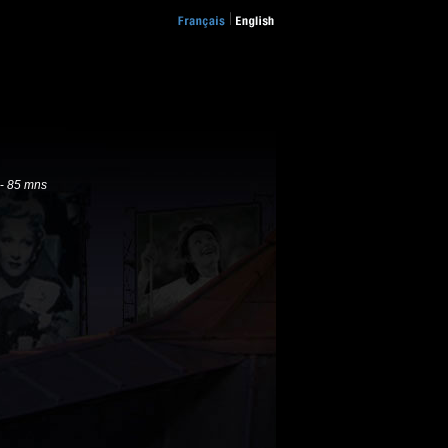
 -
85 mns