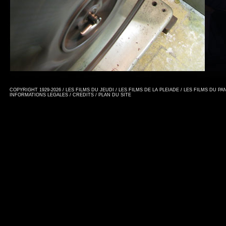
COPYRIGHT 1929-2026 / LES FILMS DU JEUDI / LES FILMS DE LA PLEIADE / LES FILMS DU P
INFORMATIONS LEGALES
/
CREDITS
/
PLAN DU SITE