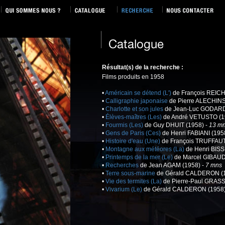
Résultat(s) de la recherche :
Films produits en 1958
•
Américain se détend (L')
de François REIC
•
Calligraphie japonaise
de Pierre ALECHINS
•
Charlotte et son jules
de Jean-Luc GODARD
•
Élèves-maîtres (Les)
de André VETUSTO (1
•
Fourmis (Les)
de Guy DHUIT (1958) -
13 m
•
Gens de Paris (Ces)
de Henri FABIANI (195
•
Histoire d'eau (Une)
de François TRUFFAUT
•
Montagne aux météores (La)
de Henri BISS
•
Printemps de la mer (Le)
de Marcel GIBAUD
•
Recherches
de Jean AGAM (1958) -
7 mns
•
Terre sous-marine
de Gérald CALDERON (1
•
Vie des termites (La)
de Pierre-Paul GRAS
•
Vivarium (Le)
de Gérald CALDERON (1958)