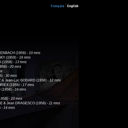
HENBACH (1958) -
10 mns
KY (1958) -
16 mns
 (1958) -
13 mns
958) -
20 mns
ns
8) -
30 mns
 & Jean-Luc GODARD (1958) -
12 mns
IRIEX (1958) -
17 mns
 (1958) -
16 mns
958) -
10 mns
SE & Jean DRAGESCO (1958) -
11 mns
 -
14 mns