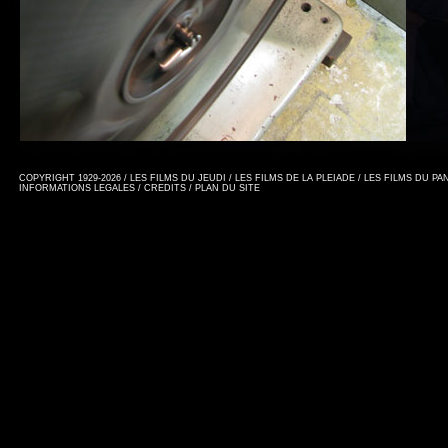
COPYRIGHT 1929-2026 / LES FILMS DU JEUDI / LES FILMS DE LA PLEIADE / LES FILMS DU P
INFORMATIONS LEGALES
/
CREDITS
/
PLAN DU SITE