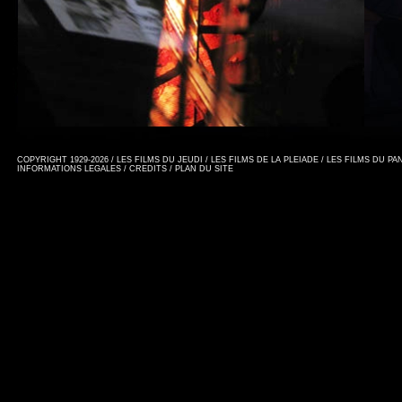
COPYRIGHT 1929-2026 / LES FILMS DU JEUDI / LES FILMS DE LA PLEIADE / LES FILMS DU P
INFORMATIONS LEGALES
/
CREDITS
/
PLAN DU SITE