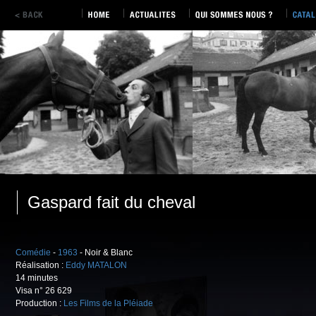
Gaspard fait du cheval
Comédie
-
1963
- Noir & Blanc
Réalisation :
Eddy MATALON
14 minutes
Visa n° 26 629
Production :
Les Films de la Pléiade