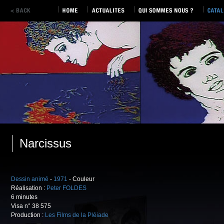
Narcissus
Dessin animé
-
1971
- Couleur
Réalisation :
Peter FOLDES
6 minutes
Visa n° 38 575
Production :
Les Films de la Pléiade