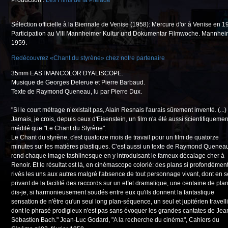
Production :
Les Films de la Pléiade
Sélection officielle à la Biennale de Venise (1958): Mercure d'or à Venise en 1
Participation au VIII Mannheimer Kultur und Dokumentar Filmwoche. Mannhe
1959.
Redécouvrez «Chant du styrène» chez notre partenaire
35mm EASTMANCOLOR DYALISCOPE.
Musique de Georges Delerue et Pierre Barbaud.
Texte de Raymond Queneau, lu par Pierre Dux.
"SI le court métrage n’existait pas, Alain Resnais l'aurais sûrement inventé. (...)
Jamais, je crois, depuis ceux d'Eisenstein, un film n'a été aussi scientifiquemen
médité que "Le Chant du Styrène".
Le Chant du styrène, c'est quatorze mois de travail pour un film de quatorze
minutes sur les matières plastiques. C'est aussi un texte de Raymond Quenea
rend chaque image tashlinesque en y introduisant le fameux décalage cher à
Renoir. Et le résultat est là, en cinémascope colorié: des plans si profondémen
rivés les uns aux autres malgré l'absence de tout personnage vivant, dont en s
privant de la facilité des raccords sur un effet dramatique, une centaine de plan
dis-je, si harmonieusement soudés entre eux qu'ils donnent la fantastique
sensation de n'être qu'un seul long plan-séquence, un seul et jupitérien travell
dont le phrasé prodigieux n'est pas sans évoquer les grandes cantates de Jea
Sébastien Bach." Jean-Luc Godard, "A la recherche du cinéma", Cahiers du