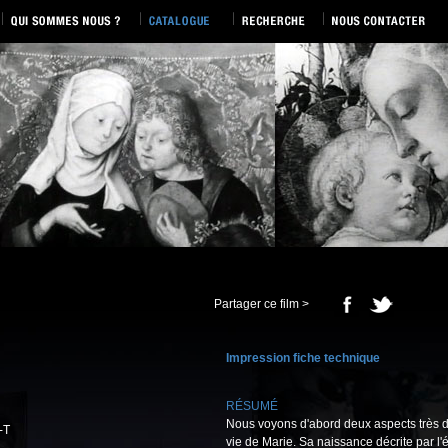
Partager ce film >
Impression fiche technique
RÉSUMÉ
Nous voyons d'abord deux aspects très d
-T
vie de Marie. Sa naissance décrite par l'