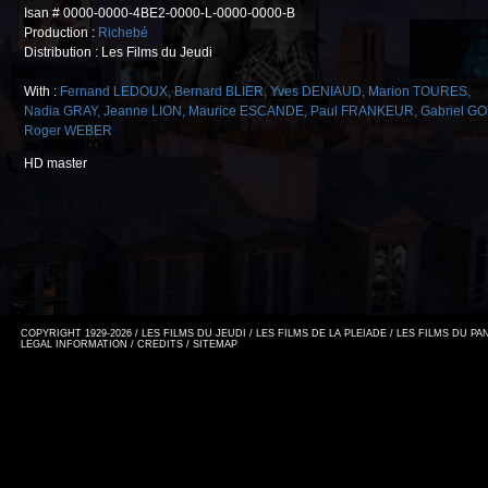
Isan # 0000-0000-4BE2-0000-L-0000-0000-B
Production :
Richebé
Distribution : Les Films du Jeudi
With :
Fernand LEDOUX
,
Bernard BLIER
,
Yves DENIAUD
,
Marion TOURES
,
Nadia GRAY
,
Jeanne LION
,
Maurice ESCANDE
,
Paul FRANKEUR
,
Gabriel G
Roger WEBER
HD master
COPYRIGHT 1929-2026 / LES FILMS DU JEUDI / LES FILMS DE LA PLEIADE / LES FILMS DU P
LEGAL INFORMATION
/
CREDITS
/
SITEMAP