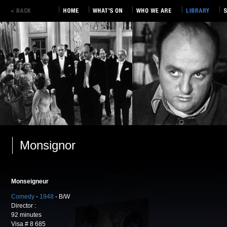
Monsignor
Monseigneur
Comedy
-
1948
- B/W
Director :
92 minutes
Visa # 8 685