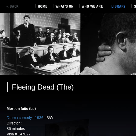
Fleeing Dead (The)
Mort en fuite (Le)
Drama comedy
-
1936
- B/W
Director :
86 minutes
Visa # 147027